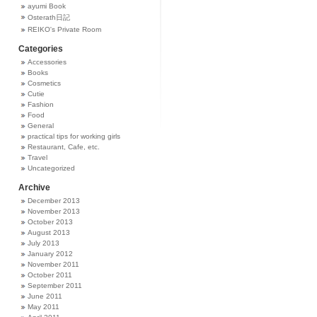
ayumi Book
Osterath日記
REIKO's Private Room
Categories
Accessories
Books
Cosmetics
Cutie
Fashion
Food
General
practical tips for working girls
Restaurant, Cafe, etc.
Travel
Uncategorized
Archive
December 2013
November 2013
October 2013
August 2013
July 2013
January 2012
November 2011
October 2011
September 2011
June 2011
May 2011