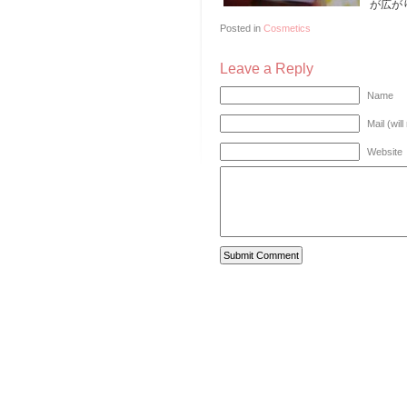
が広が
Posted in
Cosmetics
Leave a Reply
Name
Mail (wil
Website