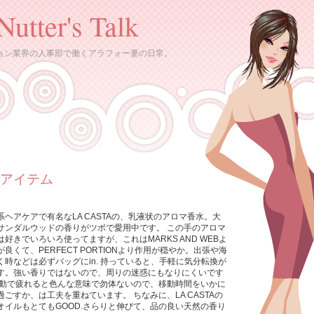
Nutter's Talk
ョン業界の人事部で働くアラフォー妻の日常。
スアイテム
系ヘアケアで有名なLA CASTAの、乳液状のアロマ香水。大
サンダルウッドの香りがツボで愛用中です。 この手のアロマ
は好きでいろいろ使ってますが、これはMARKS AND WEBよ
良くて、PERFECT PORTIONより作用が穏やか。出張や海
く時などは必ずバッグにin. 持っていると、手軽に気分転換が
す。強い香りではないので、周りの迷惑にもなりにくいです
移動で疲れると色んな意味で勿体ないので、移動時間をいかに
過ごすか、は工夫を重ねています。 ちなみに、LA CASTAの
オイルもとてもGOOD.さらりと伸びて、品の良い天然の香り