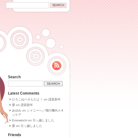
Search
Latest Comments
ひろこねーさんだよ！
on
謹賀新年
愛
on
謹賀新年
あゆみ
on
シドニーへ／飛行機内スキ
ンケア
Emmakichi
on
引っ越しました
愛
on
引っ越しました
Friends